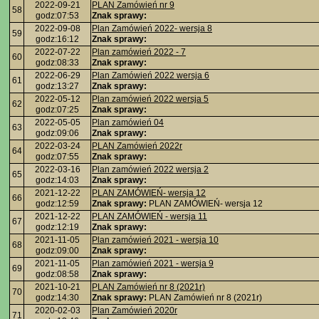
2022-09-21
PLAN Zamówień nr 9
58
godz:07:53
Znak sprawy:
2022-09-08
Plan Zamówień 2022- wersja 8
59
godz:16:12
Znak sprawy:
2022-07-22
Plan zamówień 2022 - 7
60
godz:08:33
Znak sprawy:
2022-06-29
Plan Zamówień 2022 wersja 6
61
godz:13:27
Znak sprawy:
2022-05-12
Plan zamówień 2022 wersja 5
62
godz:07:25
Znak sprawy:
2022-05-05
Plan zamówień 04
63
godz:09:06
Znak sprawy:
2022-03-24
PLAN Zamówień 2022r
64
godz:07:55
Znak sprawy:
2022-03-16
Plan zamówień 2022 wersja 2
65
godz:14:03
Znak sprawy:
2021-12-22
PLAN ZAMÓWIEŃ- wersja 12
66
godz:12:59
Znak sprawy:
PLAN ZAMÓWIEŃ- wersja 12
2021-12-22
PLAN ZAMÓWIEŃ - wersja 11
67
godz:12:19
Znak sprawy:
2021-11-05
Plan zamówień 2021 - wersja 10
68
godz:09:00
Znak sprawy:
2021-11-05
Plan zamówień 2021 - wersja 9
69
godz:08:58
Znak sprawy:
2021-10-21
PLAN Zamówień nr 8 (2021r)
70
godz:14:30
Znak sprawy:
PLAN Zamówień nr 8 (2021r)
2020-02-03
Plan Zamówień 2020r
71