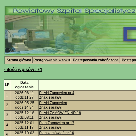
Strona główna
Postępowania w toku
Postępowania zakończone
Postępo
- ilość wpisów: 74
Data
LP
ogłoszenia
2026-06-11
PLAN Zamówień nr 4
1
godz:11:27
Znak sprawy:
2026-05-25
PLAN Zamówień
2
godz:14:34
Znak sprawy:
2025-12-18
PLAN ZAMÓWIEŃ NR 18
3
godz:08:11
Znak sprawy:
2025-12-01
Plan Zamówień nr 17
4
godz:11:17
Znak sprawy:
2025-10-03
Plan zamówień nr 16
5