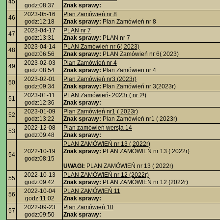
45
godz:08:37
Znak sprawy:
2023-05-16
Plan Zamówień nr 8
46
godz:12:18
Znak sprawy:
Plan Zamówień nr 8
2023-04-17
PLAN nr 7
47
godz:13:31
Znak sprawy:
PLAN nr 7
2023-04-14
PLAN Zamówień nr 6( 2023)
48
godz:06:56
Znak sprawy:
PLAN Zamówień nr 6( 2023)
2023-02-03
Plan Zamówień nr 4
49
godz:08:54
Znak sprawy:
Plan Zamówien nr 4
2023-02-01
Plan Zamówień nr3 (2023r)
50
godz:09:34
Znak sprawy:
Plan Zamówień nr 3(2023r)
2023-01-11
PLAN Zamówień- 2023r ( nr 2!)
51
godz:12:36
Znak sprawy:
2023-01-09
Plan Zamówień nr1 ( 2023r)
52
godz:13:22
Znak sprawy:
Plan Zamówień nr1 ( 2023r)
2022-12-08
Plan zamówień wersja 14
53
godz:09:48
Znak sprawy:
PLAN ZAMÓWIEŃ nr 13 ( 2022r)
2022-10-19
Znak sprawy:
PLAN ZAMÓWIEŃ nr 13 ( 2022r)
54
godz:08:15
UWAGI:
PLAN ZAMÓWIEŃ nr 13 ( 2022r)
2022-10-13
PLAN ZAMÓWIEŃ nr 12 (2022r)
55
godz:09:42
Znak sprawy:
PLAN ZAMÓWIEŃ nr 12 (2022r)
2022-10-04
PLAN ZAMÓWIEŃ 11
56
godz:11:02
Znak sprawy:
2022-09-23
Plan Zamówień 10
57
godz:09:50
Znak sprawy: